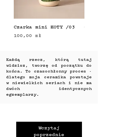
Czarka mini KOTY /03
Czarka mini KOTY 
Cena
Cena
100,00 zł
100,00 zł
Każdą rzecz, którą tutaj
widzisz, tworzę od początku do
końca. To czasochłonny proces -
dlatego moja ceramika powstaje
w niewielkich seriach i nie ma
dwóch identycznych
egzemplarzy.
Wczytaj
poprzednie