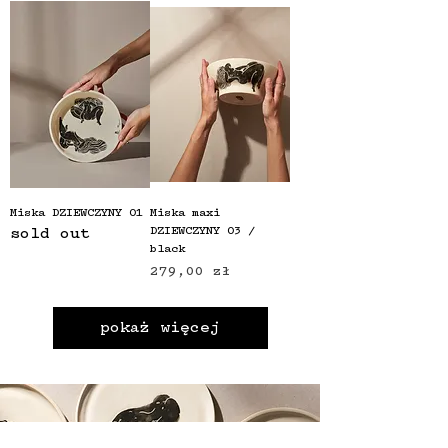
Miska DZIEWCZYNY 01
Miska maxi
DZIEWCZYNY 03 /
sold out
black
Cena
279,00 zł
pokaż więcej