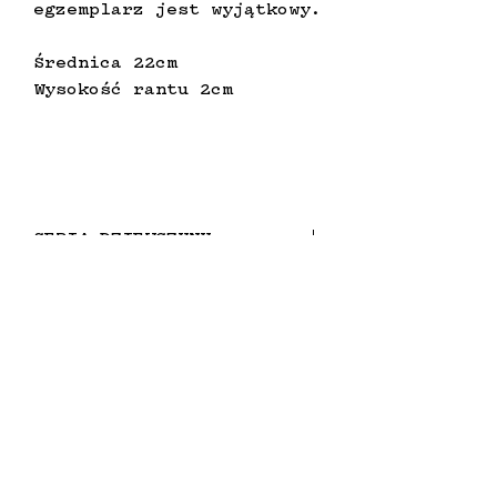
egzemplarz jest wyjątkowy.
Średnica 22cm
Wysokość rantu 2cm
SERIA DZIEWCZYNY
"Dziewczyny", to moje własne
przełożenie tradycyjnych
greckich waz, w którym
kobiety mają prawo być sobą,
Instagram
bez zbędnej pruderii i
Pinterest
zachowawczości, pozwalając
sobie na szukanie granic
swojej kobiecości i
seksualności. Każda
Dziewczyna jest ręcznie
Dołącz