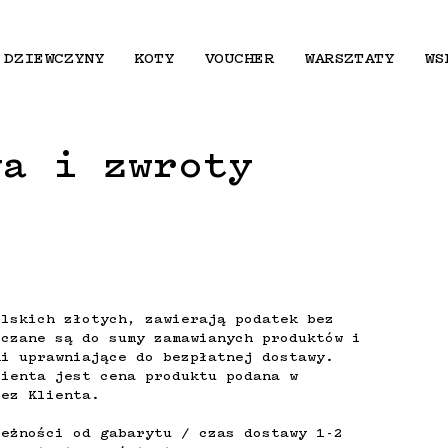
DZIEWCZYNY
KOTY
VOUCHER
WARSZTATY
WS
wa i zwroty
olskich złotych, zawierają podatek bez
iczane są do sumy zamawianych produktów i
ki uprawniające do bezpłatnej dostawy.
lienta jest cena produktu podana w
zez Klienta.
leżności od gabarytu / czas dostawy 1-2