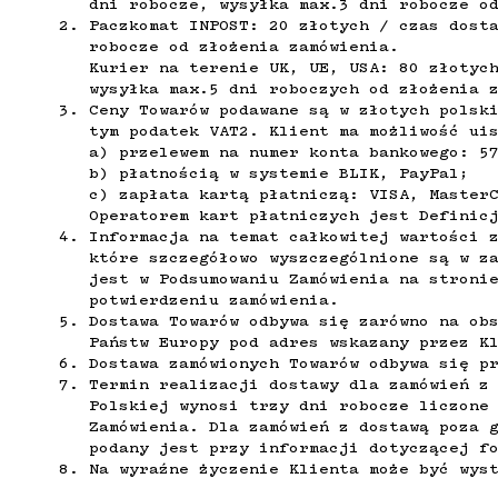
dni robocze, wysyłka max.3 dni robocze o
Paczkomat INPOST: 20
złotych / czas dosta
robocze od złożenia zamówienia
.
Kurier na terenie UK, UE, USA: 80 złotyc
wysyłka max.5 dni roboczych od złożenia 
Ceny Towarów podawane są w złotych polsk
tym podatek VAT2. Klient ma możliwość ui
a) przelewem na numer konta bankowego: 5
b) płatnością w systemie BLIK, PayPal;
c) zapłata kartą płatniczą: VISA, Master
Operatorem kart płatniczych jest Definic
Informacja na temat całkowitej wartości 
które szczegółowo wyszczególnione są w z
jest w Podsumowaniu Zamówienia na stroni
potwierdzeniu zamówienia.
Dostawa Towarów odbywa się zarówno na ob
Państw Europy pod adres wskazany przez K
Dostawa zamówionych Towarów odbywa się p
Termin realizacji dostawy dla zamówień z
Polskiej wynosi trzy dni robocze liczone
Zamówienia. Dla zamówień z dostawą poza 
podany jest przy informacji dotyczącej f
Na wyraźne życzenie Klienta może być wys