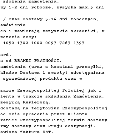
d złożenia zamówienia
.
wy 1-2 dni robocze, wysyłka max.3 dni
h / czas dostawy 5-14 dni roboczych,
zamówienia
ich i zawierają wszystkie składniki, w
szczenia ceny:
7 1050 1302 1000 0097 7263 1397
Card.
ja od BRAMKI PŁATNOŚCI.
zamówienia (wraz z kosztami przesyłki,
akładce Dostawa i zwroty) udostępniana
e sprzedażowej produktu oraz w
szarze Rzeczpospolitej Polskiej jak i
lienta w trakcie składania Zamówienia.
rzesyłką kurierską.
 dostawą na terytorium Rzeczypospolitej
 od dnia opłacenia przez Klienta
granice Rzeczypospolitej termin dostawy
ormy dostawy oraz kraju destynacji.
tawiona faktura VAT.