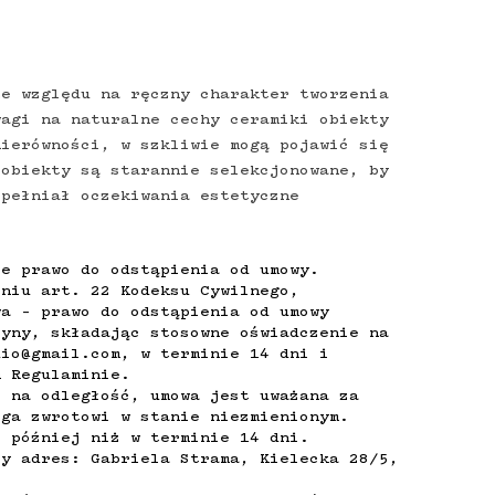
Ze względu na ręczny charakter tworzenia
wagi na naturalne cechy ceramiki obiekty
nierówności, w szkliwie mogą pojawić się
 obiekty są starannie selekcjonowane, by
spełniał oczekiwania estetyczne
je prawo do odstąpienia od umowy.
eniu art. 22 Kodeksu Cywilnego,
wa – prawo do odstąpienia od umowy
zyny, składając stosowne oświadczenie na
dio@gmail.com
, w terminie 14 dni i
m Regulaminie.
j na odległość, umowa jest uważana za
ega zwrotowi w stanie niezmienionym.
e później niż w terminie 14 dni.
zy adres: Gabriela Strama, Kielecka 28/5,