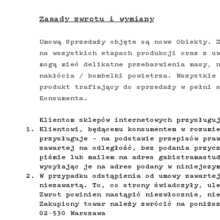
Zasady zwrotu i wymiany
Umową Sprzedaży objęte są nowe Obiekty. 
na wszystkich etapach produkcji oraz z u
mogą mieć delikatne przebarwienia masy, 
nakłócia / bombelki powietrza. Wszystkie
produkt trafiający do sprzedaży w pełni 
Konsumenta.
Klientom sklepów internetowych przysługu
Klientowi, będącemu konsumentem w rozumi
przysługuje – na podstawie przepisów pra
zawartej na odległość, bez podania przyc
piśmie lub mailem na adres
gabistramastu
wysyłając je na adres podany w niniejszy
W przypadku odstąpienia od umowy zawarte
niezawartą. To, co strony świadczyły, ul
Zwrot powinien nastąpić niezwłocznie, ni
Zakupiony towar należy zwrócić na poniżs
02-530 Warszawa